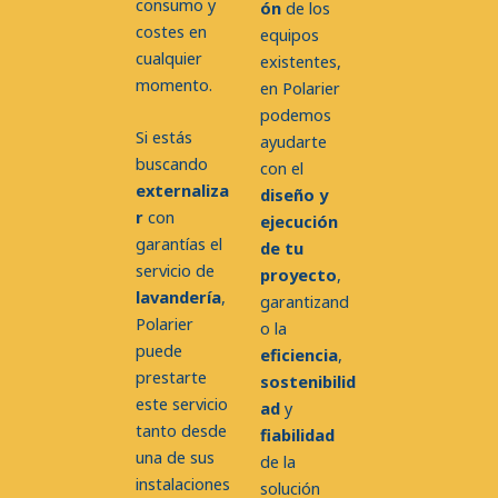
consumo y
ón
de los
costes en
equipos
cualquier
existentes,
momento.
en Polarier
podemos
Si estás
ayudarte
buscando
con el
externaliza
diseño y
r
con
ejecución
garantías el
de tu
servicio de
proyecto
,
lavandería
,
garantizand
Polarier
o la
puede
eficiencia
,
prestarte
sostenibilid
este servicio
ad
y
tanto desde
fiabilidad
una de sus
de la
instalaciones
solución