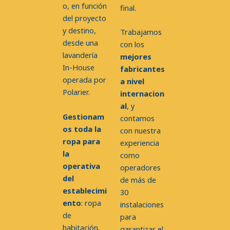
o, en función
final.
del proyecto
y destino,
Trabajamos
desde una
con los
lavandería
mejores
In-House
fabricantes
operada por
a nivel
Polarier.
internacion
al
, y
Gestionam
contamos
os toda la
con nuestra
ropa para
experiencia
la
como
operativa
operadores
del
de más de
establecimi
30
ento
: ropa
instalaciones
de
para
habitación,
garantizar el