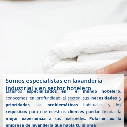
Somos especialistas en lavandería
industrial y en sector hotelero
Estamos
especializados en
el mundo hotelero
,
conocemos en profundidad el sector, sus
necesidades
y
prioridades
, las
problemáticas
habituales y los
requisitos
para que nuestros
clientes
puedan brindar la
mejor experiencia
a sus huéspedes.
Polarier es la
empresa de lavandería que habla tu idioma
.