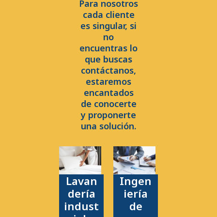
Para nosotros
cada cliente
es singular, si
no
encuentras lo
que buscas
contáctanos,
estaremos
encantados
de conocerte
y proponerte
una solución.
Lavan
Ingen
dería
iería
indust
de