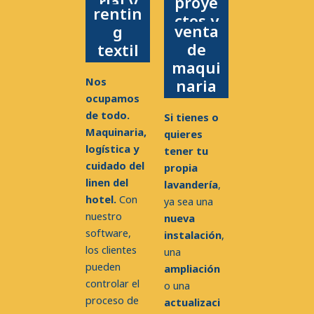
rial y
proye
rentin
ctos y
venta
g
de
textil
maqui
Nos
naria
ocupamos
de todo.
Si tienes o
Maquinaria,
quieres
logística y
tener tu
cuidado del
propia
linen del
lavandería
,
hotel.
Con
ya sea una
nuestro
nueva
software,
instalación
,
los clientes
una
pueden
ampliación
controlar el
o una
proceso de
actualizaci