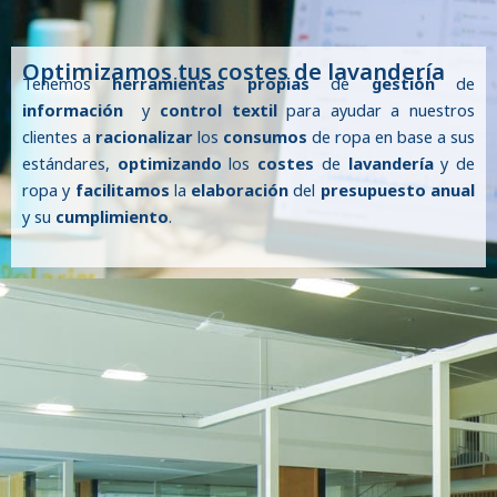
Optimizamos tus costes de lavandería
Tenemos
herramientas propias
de
gestión
de
información
y
control textil
para ayudar a nuestros
clientes a
racionalizar
los
consumos
de ropa en base a sus
estándares,
optimizando
los
costes
de
lavandería
y de
ropa y
facilitamos
la
elaboración
del
presupuesto anual
y su
cumplimiento
.